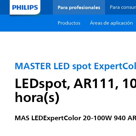
Para profesionales
Para consu
Productos
Áreas de aplicación
MASTER LED spot ExpertCo
LEDspot, AR111, 10
hora(s)
MAS LEDExpertColor 20-100W 940 A