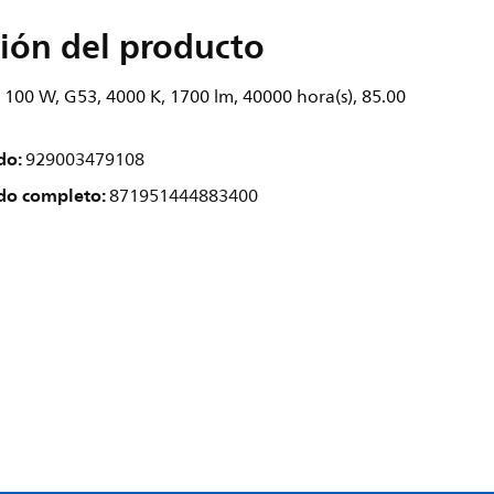
ión del producto
 100 W, G53, 4000 K, 1700 lm, 40000 hora(s), 85.00
do:
929003479108
do completo:
871951444883400