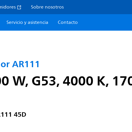
midores
Sobre nosotros
Servicio y asistencia
Contacto
lor AR111
0 W, G53, 4000 K, 17
R111 45D