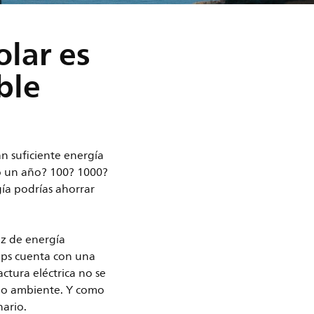
olar es
ble
an suficiente energía
o un año? 100? 1000?
ía podrías ahorrar
az de energía
lips cuenta con una
ctura eléctrica no se
dio ambiente. Y como
nario.