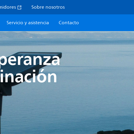
midores
Sobre nosotros
Servicio y asistencia
Contacto
speranza
inación