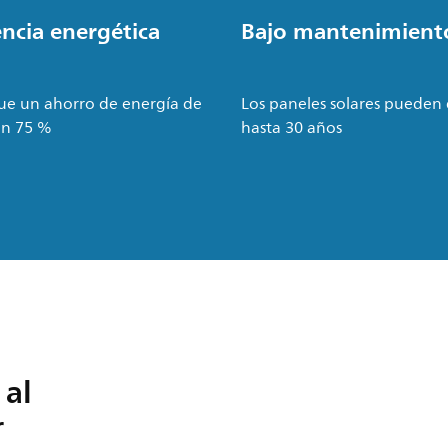
encia energética
Bajo mantenimient
ue un ahorro de energía de
Los paneles solares pueden
un 75 %
hasta 30 años
 al
r