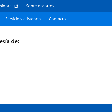
midores
Sobre nosotros
Servicio y asistencia
Contacto
esía de: