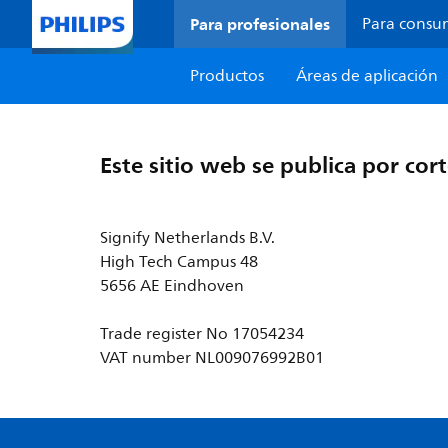
Para profesionales
Para consu
Productos
Áreas de aplicación
Este sitio web se publica por cort
Signify Netherlands B.V.
High Tech Campus 48
5656 AE Eindhoven
Trade register No 17054234
VAT number NL009076992B01