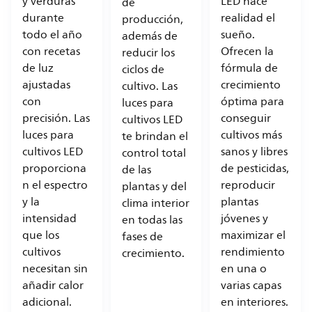
y verduras
LED hace
de
durante
realidad el
producción,
todo el año
sueño.
además de
con recetas
Ofrecen la
reducir los
de luz
fórmula de
ciclos de
ajustadas
crecimiento
cultivo. Las
con
óptima para
luces para
precisión. Las
conseguir
cultivos LED
luces para
cultivos más
te brindan el
cultivos LED
sanos y libres
control total
proporciona
de pesticidas,
de las
n el espectro
reproducir
plantas y del
y la
plantas
clima interior
intensidad
jóvenes y
en todas las
que los
maximizar el
fases de
cultivos
rendimiento
crecimiento.
necesitan sin
en una o
añadir calor
varias capas
adicional.
en interiores.