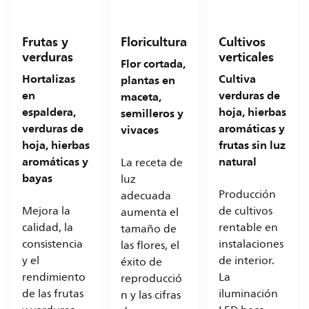
Frutas y
Floricultura
Cultivos
verduras
verticales
Flor cortada,
Hortalizas
Cultiva
plantas en
en
verduras de
maceta,
espaldera,
hoja, hierbas
semilleros y
verduras de
aromáticas y
vivaces
hoja, hierbas
frutas sin luz
aromáticas y
natural
La receta de
bayas
luz
Producción
adecuada
Mejora la
de cultivos
aumenta el
calidad, la
rentable en
tamaño de
consistencia
instalaciones
las flores, el
y el
de interior.
éxito de
rendimiento
La
reproducció
de las frutas
iluminación
n y las cifras