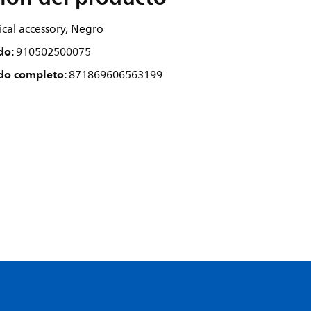
rical accessory, Negro
do:
910502500075
do completo:
871869606563199