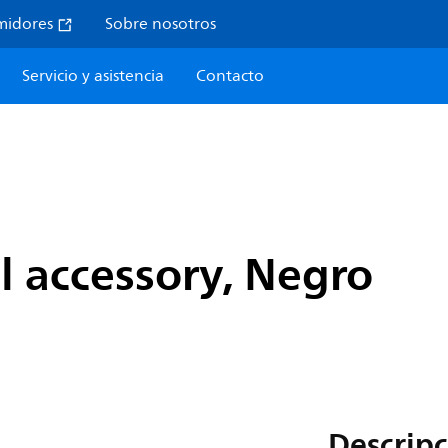
midores
Sobre nosotros
Servicio y asistencia
Contacto
al accessory, Negro
Descripc