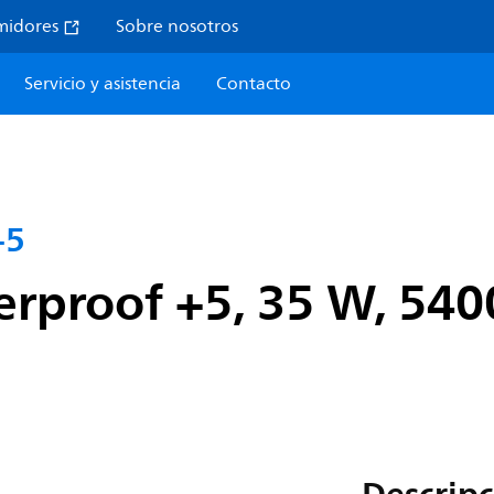
midores
Sobre nosotros
Servicio y asistencia
Contacto
+5
proof +5, 35 W, 5400