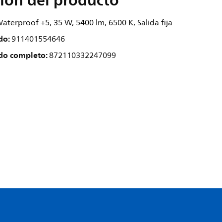
ión del producto
terproof +5, 35 W, 5400 lm, 6500 K, Salida fija
do:
911401554646
do completo:
872110332247099