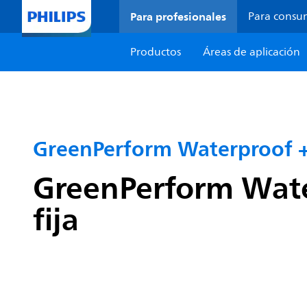
Para profesionales
Para consu
Productos
Áreas de aplicación
GreenPerform Waterproof 
GreenPerform Water
fija