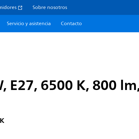
midores
Sobre nosotros
Servicio y asistencia
Contacto
, E27, 6500 K, 800 lm,
PK