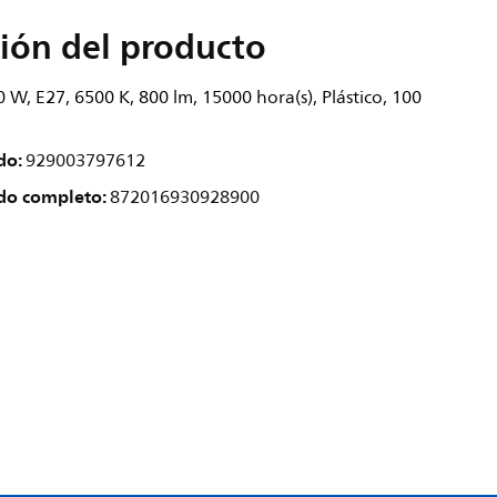
ión del producto
 W, E27, 6500 K, 800 lm, 15000 hora(s), Plástico, 100
do:
929003797612
do completo:
872016930928900