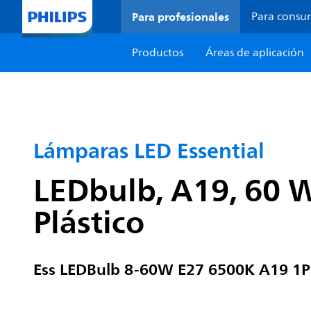
Para profesionales
Para consu
Productos
Áreas de aplicación
Lámparas LED Essential
LEDbulb, A19, 60 W
Plástico
Ess LEDBulb 8-60W E27 6500K A19 1