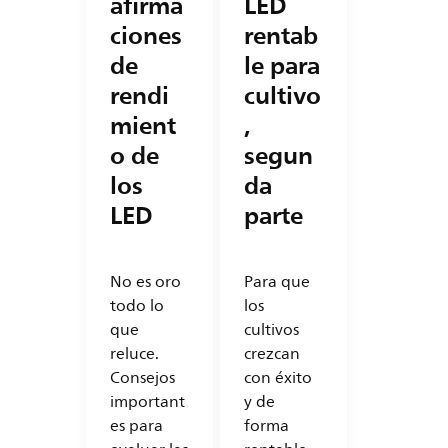
afirma
LED
ciones
rentab
de
le para
rendi
cultivo
mient
,
o de
segun
los
da
LED
parte
No es oro
Para que
todo lo
los
que
cultivos
reluce.
crezcan
Consejos
con éxito
important
y de
es para
forma