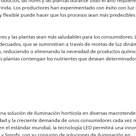
roductos, las flores y las plantas durante todo el año requier
brinda. Los productores han experimentado con éxito con luz
y flexible puede hacer que los procesos sean más predecibles
res y las plantas sean más saludables para los consumidores. 
adecuados, que se suministran a través de recetas de luz dinám
a, reduciendo o eliminando la necesidad de productos químic
s plantas contengan los nutrientes que desean determinado
na solución de iluminación hortícola en diversas macrotende
lidad y la creciente demanda de unos consumidores cada vez 
en el estándar mundial, la tecnología LED permitirá una inno
 y Signify, con su conjunto de soluciones de iluminación en