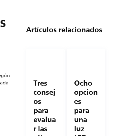
s
Artículos relacionados
Según
Tres
Ocho
nada
consej
opcion
os
es
para
para
evalua
una
r las
luz