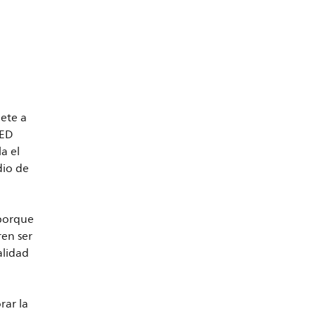
mete a
LED
a el
dio de
 porque
ren ser
alidad
rar la