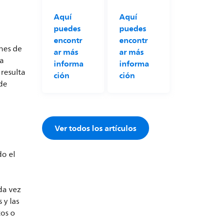
Aquí
Aquí
puedes
puedes
encontr
encontr
nes de
ar más
ar más
la
informa
informa
 resulta
ción
ción
 de
,
Ver todos los artículos
do el
da vez
 y las
tos o