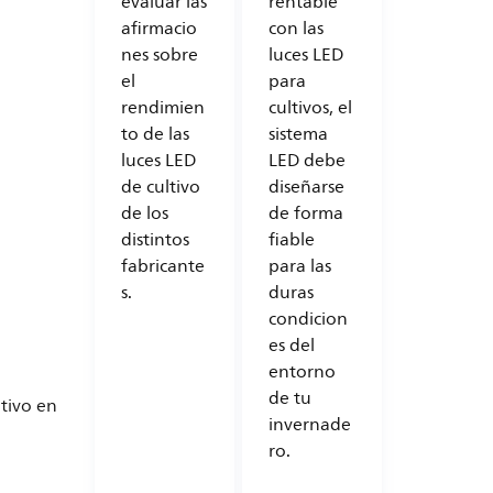
evaluar las
rentable
afirmacio
con las
nes sobre
luces LED
el
para
rendimien
cultivos, el
to de las
sistema
luces LED
LED debe
de cultivo
diseñarse
de los
de forma
distintos
fiable
fabricante
para las
s.
duras
condicion
es del
entorno
de tu
ativo en
invernade
ro.