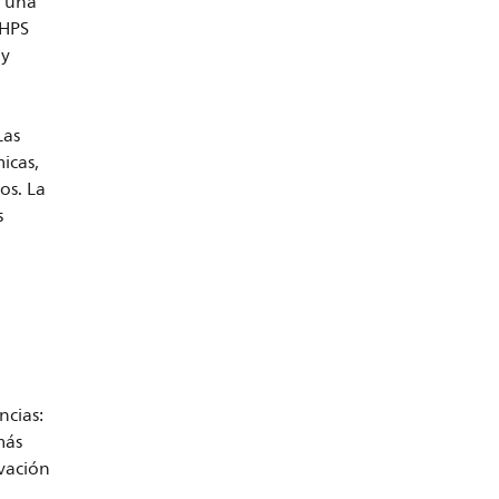
e una
 HPS
 y
Las
icas,
os. La
s
ncias:
más
vación