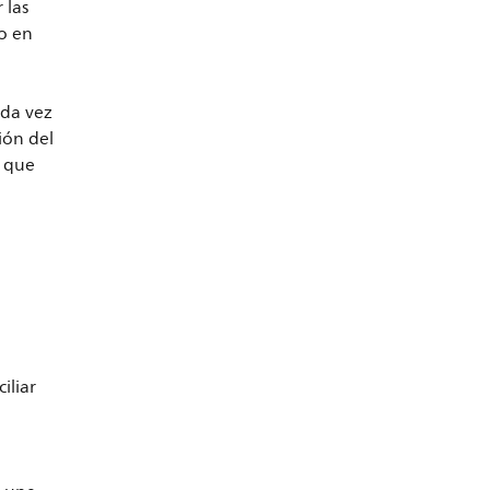
 las
o en
ada vez
ión del
S que
a
iliar