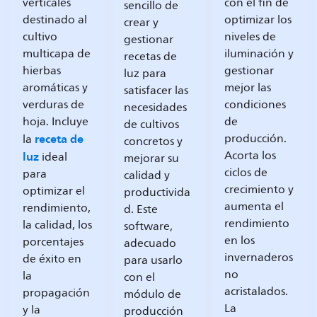
verticales
con el fin de
sencillo de
destinado al
optimizar los
crear y
cultivo
niveles de
gestionar
multicapa de
iluminación y
recetas de
hierbas
gestionar
luz para
aromáticas y
mejor las
satisfacer las
verduras de
condiciones
necesidades
hoja. Incluye
de
de cultivos
receta de
producción.
la
concretos y
luz
Acorta los
ideal
mejorar su
ciclos de
para
calidad y
crecimiento y
optimizar el
productivida
aumenta el
rendimiento,
d. Este
rendimiento
la calidad, los
software,
en los
porcentajes
adecuado
invernaderos
de éxito en
para usarlo
no
la
con el
acristalados.
propagación
módulo de
La
y la
producción