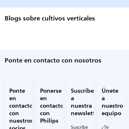
Blogs sobre cultivos verticales
Ponte en contacto con nosotros
Ponte
Ponerse
Suscríbete
Únete
en
en
a
a
contacto
contacto
nuestra
nuestro
con
con
newsletter
equipo
nuestros
Philips
socios
Suscríbe
¿Te