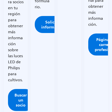
nal para
formula
ra socios
obtener
rio.
en tu
más
región
informa
para
Solicitar
ción.
obtener
información
más
informa
Página 
ción
carrer
profesio
sobre
las luces
LED de
Philips
para
cultivos.
Buscar
un
socio