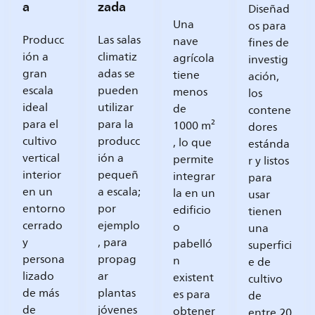
a
zada
Diseñad
Una
os para
Producc
Las salas
nave
fines de
ión a
climatiz
agrícola
investig
gran
adas se
tiene
ación,
escala
pueden
menos
los
ideal
utilizar
de
contene
para el
para la
1000 m²
dores
cultivo
producc
, lo que
estánda
vertical
ión a
permite
r y listos
interior
pequeñ
integrar
para
en un
a escala;
la en un
usar
entorno
por
edificio
tienen
cerrado
ejemplo
o
una
y
, para
pabelló
superfici
persona
propag
n
e de
lizado
ar
existent
cultivo
de más
plantas
es para
de
de
jóvenes
obtener
entre 20