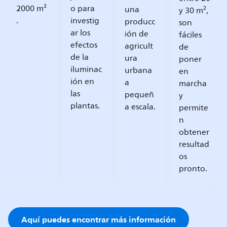
2000 m²
o para
una
y 30 m²,
.
investig
producc
son
ar los
ión de
fáciles
efectos
agricult
de
de la
ura
poner
iluminac
urbana
en
ión en
a
marcha
las
pequeñ
y
plantas.
a escala.
permite
n
obtener
resultad
os
pronto.
Aquí puedes encontrar más información