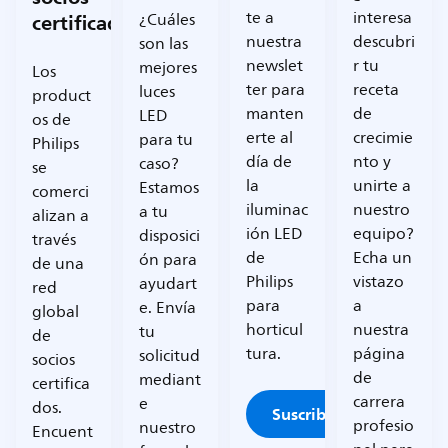
certificados
te a
interesa
¿Cuáles
nuestra
descubri
son las
newslet
r tu
mejores
Los
ter para
receta
luces
product
manten
de
LED
os de
erte al
crecimie
para tu
Philips
día de
nto y
caso?
se
la
unirte a
Estamos
comerci
iluminac
nuestro
a tu
alizan a
ión LED
equipo?
disposici
través
de
Echa un
ón para
de una
Philips
vistazo
ayudart
red
para
a
e. Envía
global
horticul
nuestra
tu
de
tura.
página
solicitud
socios
de
mediant
certifica
carrera
e
dos.
Suscribirme
profesio
nuestro
Encuent