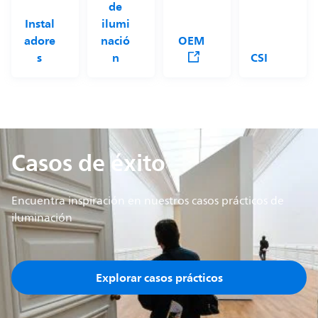
de
Instal
ilumi
adore
nació
OEM
s
n
CSI
Casos de éxito
Encuentra inspiración en nuestros casos prácticos de
iluminación
Explorar casos prácticos