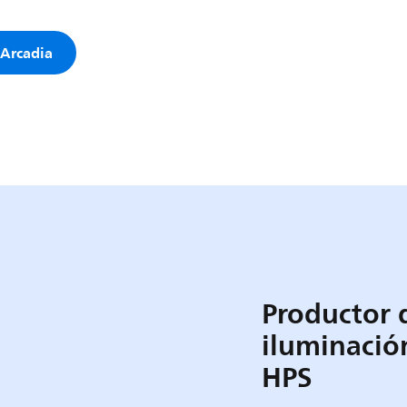
 Arcadia
Productor d
iluminació
HPS