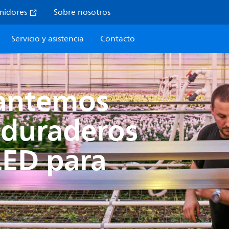
midores
Sobre nosotros
Servicio y asistencia
Contacto
santemos
 duraderos
LED para