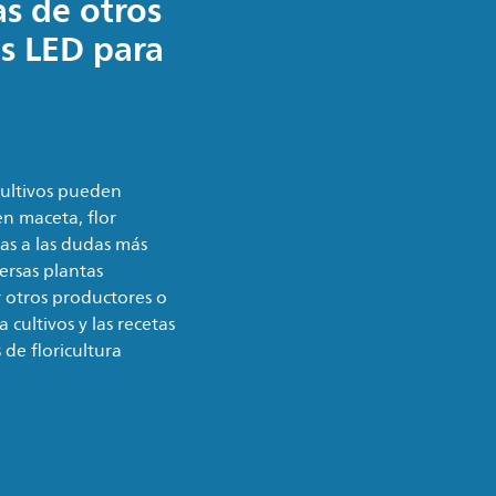
as de otros
es LED para
cultivos pueden
en maceta, flor
tas a las dudas más
ersas plantas
r otros productores o
 cultivos y las recetas
 de floricultura