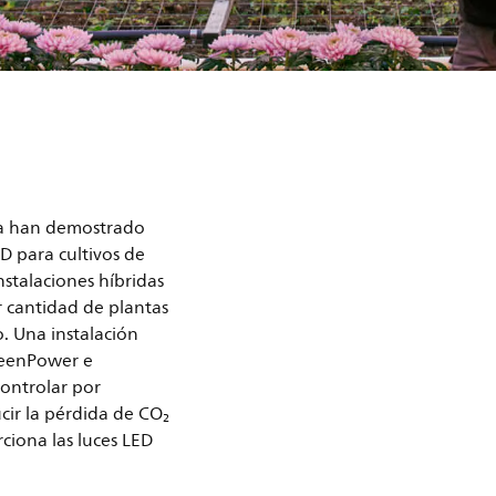
ala han demostrado
ED para cultivos de
nstalaciones híbridas
r cantidad de plantas
. Una instalación
GreenPower e
ontrolar por
cir la pérdida de CO₂
rciona las luces LED