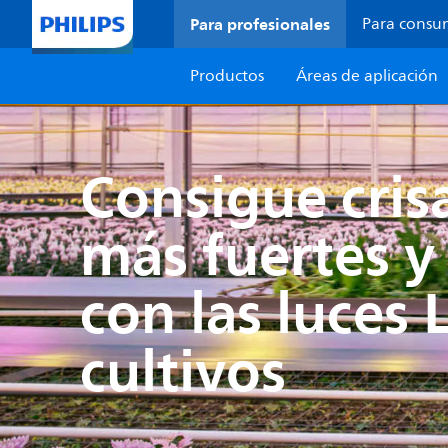
Para profesionales
Para consu
Productos
Áreas de aplicación
Consigue cri
más fuertes y
con las luces 
cultivos