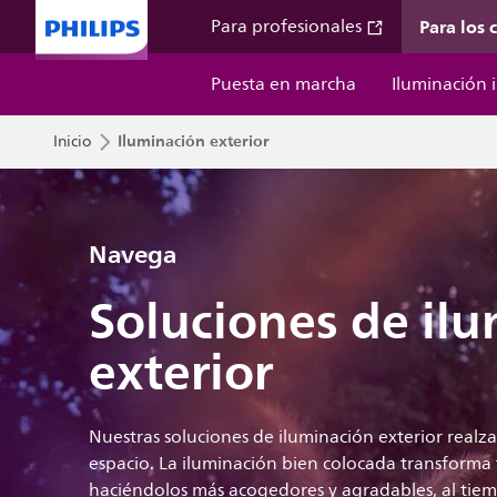
Para los
Para profesionales
Puesta en marcha
Iluminación i
Iluminación exterior
Inicio
Navega
Soluciones de il
exterior
Nuestras soluciones de iluminación exterior realza
espacio. La iluminación bien colocada transforma 
haciéndolos más acogedores y agradables, al tie