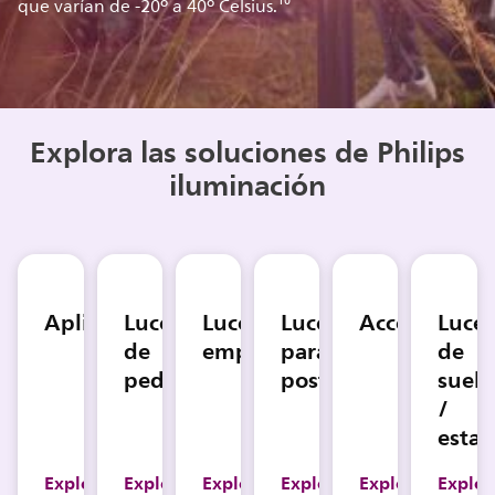
que varían de -20º a 40º Celsius.¹⁰
Explora las soluciones de Philips
iluminación
Apliqué
Luces
Luces
Luces
Accesorios
Luce
de
empotradas
para
de
pedestal
postes
suelo
/
estac
Explora
Explora
Explora
Explora
Explora
Explor