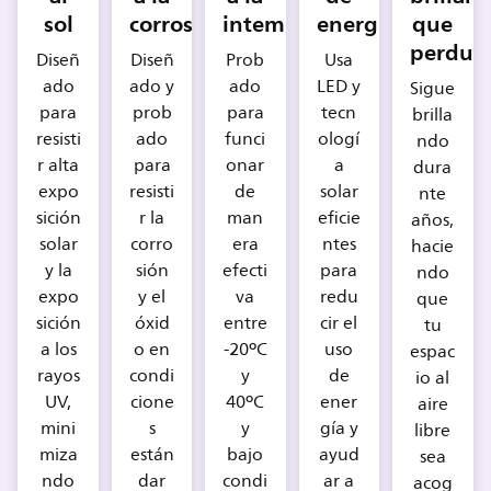
sol
corrosión
intemperie
energía
que
perdur
Diseñ
Diseñ
Prob
Usa
ado
ado y
ado
LED y
Sigue
para
prob
para
tecn
brilla
resisti
ado
funci
ologí
ndo
r alta
para
onar
a
dura
expo
resisti
de
solar
nte
sición
r la
man
eficie
años,
solar
corro
era
ntes
hacie
y la
sión
efecti
para
ndo
expo
y el
va
redu
que
sición
óxid
entre
cir el
tu
a los
o en
-20ºC
uso
espac
rayos
condi
y
de
io al
UV,
cione
40ºC
ener
aire
mini
s
y
gía y
libre
miza
están
bajo
ayud
sea
ndo
dar
condi
ar a
acog