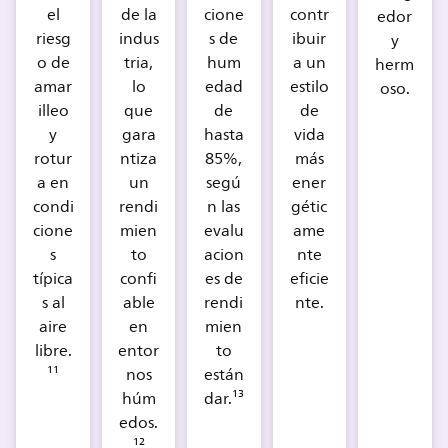
el
de la
cione
contr
edor
riesg
indus
s de
ibuir
y
o de
tria,
hum
a un
herm
amar
lo
edad
estilo
oso.
illeo
que
de
de
y
gara
hasta
vida
rotur
ntiza
85%,
más
a en
un
segú
ener
condi
rendi
n las
gétic
cione
mien
evalu
ame
s
to
acion
nte
típica
confi
es de
eficie
s al
able
rendi
nte.
aire
en
mien
libre.
entor
to
¹¹
nos
están
húm
dar.¹³
edos.
¹²