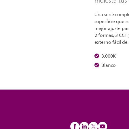
molesta tus 
Una serie compl
superficie que so
mejor ajuste pa
2 formas, 3 CCT 
externo fácil de
3.000K
Blanco