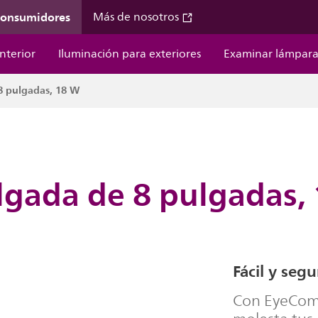
 consumidores
Más de nosotros
nterior
Iluminación para exteriores
Examinar lámpara
8 pulgadas, 18 W
lgada de 8 pulgadas,
Fácil y segu
Con EyeComf