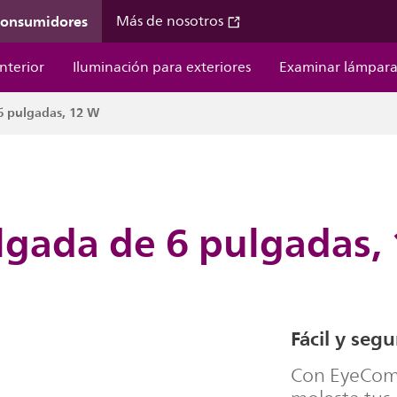
 consumidores
Más de nosotros
nterior
Iluminación para exteriores
Examinar lámpara
6 pulgadas, 12 W
lgada de 6 pulgadas,
Fácil y segu
Con EyeComf