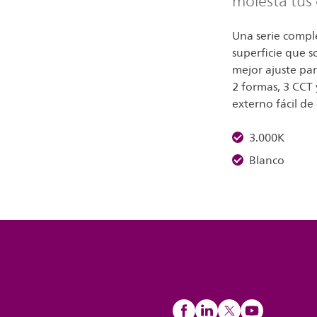
molesta tus 
Una serie compl
superficie que so
mejor ajuste pa
2 formas, 3 CCT 
externo fácil de
3.000K
Blanco