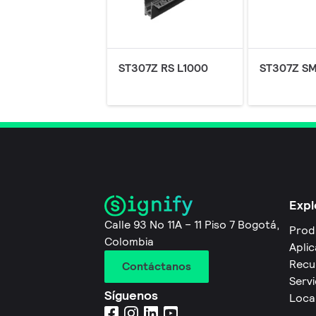
ST307Z RS L1000
ST307Z SM
Expl
Calle 93 No 11A – 11 Piso 7 Bogotá,
Prod
Colombia
Apli
Recu
Contáctanos
Servi
Síguenos
Local