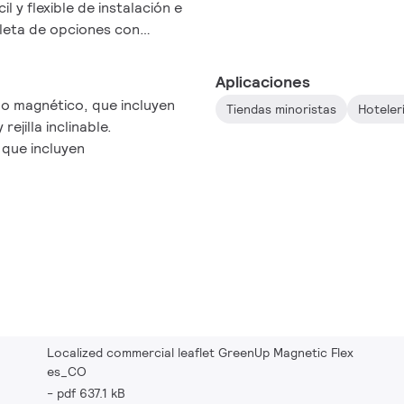
 y flexible de instalación e
leta de opciones con
d de control. GreenUp
d para crear la magia de la
Aplicaciones
o magnético, que incluyen
Tiendas minoristas
Hoteler
rejilla inclinable.
 que incluyen
Localized commercial leaflet GreenUp Magnetic Flex
es_CO
pdf 637.1 kB