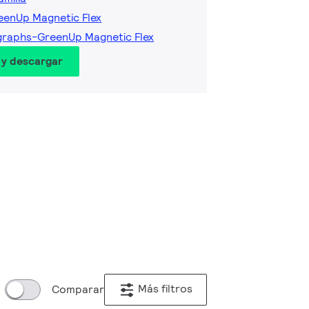
eenUp Magnetic Flex
graphs-GreenUp Magnetic Flex
 y descargar
Más filtros
Comparar