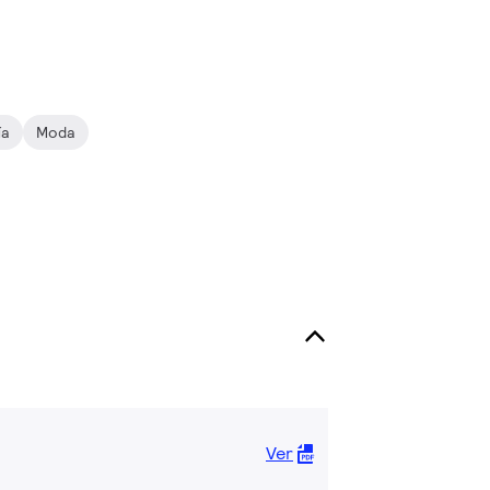
ía
Moda
Ver