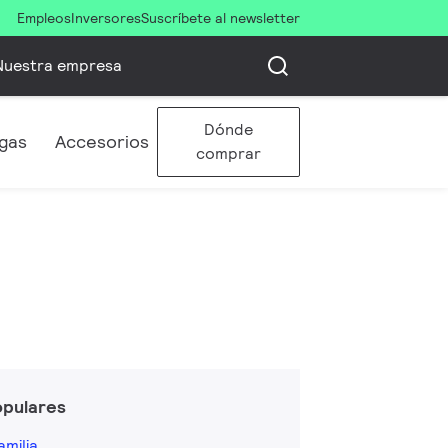
Empleos
Inversores
Suscríbete al newsletter
Nuestra empresa
Dónde
gas
Accesorios
comprar
opulares
amilia