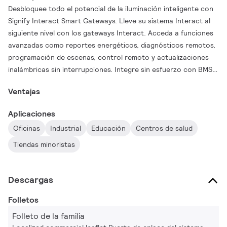
Desbloquee todo el potencial de la iluminación inteligente con
Signify Interact Smart Gateways. Lleve su sistema Interact al
siguiente nivel con los gateways Interact. Acceda a funciones
avanzadas como reportes energéticos, diagnósticos remotos,
programación de escenas, control remoto y actualizaciones
inalámbricas sin interrupciones. Integre sin esfuerzo con BMS,
BACNET y disfrute de múltiples opciones de red diseñadas para
Ventajas
adaptarse a cada etapa de su proceso de iluminación
inteligente. Las puertas de enlace Interact hacen que su
Aplicaciones
iluminación sea más inteligente, más conectada y lista para el
Oficinas
Industrial
Educación
Centros de salud
futuro.
Tiendas minoristas
Descargas
Folletos
Folleto de la familia