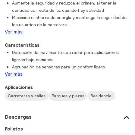
Aumente la seguridad y reduzca el crimen, al tener la
red local con múltiples sensores múltiples. la configuración del
cantidad correcta de luz cuando hay actividad
sensor y la configuración de la agrupación de sensores, así
Maximice el ahorro de energía y mantenga la seguridad de
como las actualizaciones de firmware, se realizan a través de
los usuarios de la carretera.
la aplicación Philips Outdoor Multisensor Mobile. El OMS
Ver más
también se puede utilizar en combinación con una farola
conectada con un controlador LED DALI (SR/D4i).
Características
Detección de movimiento con radar para aplicaciones
ligeras bajo demanda.
Agrupación de sensores para un confort ligero.
Ver más
Aplicaciones
Carreteras y calles
Parques y plazas
Residencial
Descargas
Folletos