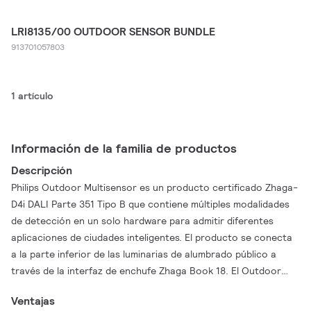
LRI8135/00 OUTDOOR SENSOR BUNDLE
913701057803
1 artículo
Información de la familia de productos
Descripción
Philips Outdoor Multisensor es un producto certificado Zhaga-
D4i DALI Parte 351 Tipo B que contiene múltiples modalidades
de detección en un solo hardware para admitir diferentes
aplicaciones de ciudades inteligentes. El producto se conecta
a la parte inferior de las luminarias de alumbrado público a
través de la interfaz de enchufe Zhaga Book 18. El Outdoor
Multisensor se puede montar en una farola con un controlador
Ventajas
LED DALI (SR/D4i). Puede operar de forma independiente o en